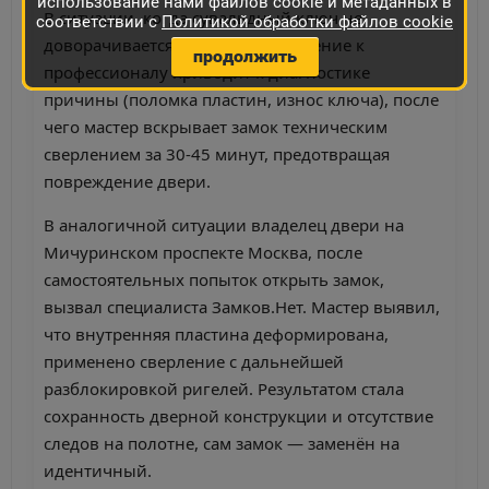
использование нами файлов cookie и метаданных в
В ситуации, когда сувальдный ключ не
соответствии с
Политикой обработки файлов cookie
доворачивается до конца, обращение к
продолжить
профессионалу приводит к диагностике
причины (поломка пластин, износ ключа), после
чего мастер вскрывает замок техническим
сверлением за 30-45 минут, предотвращая
повреждение двери.
В аналогичной ситуации владелец двери на
Мичуринском проспекте Москва, после
самостоятельных попыток открыть замок,
вызвал специалиста Замков.Нет. Мастер выявил,
что внутренняя пластина деформирована,
применено сверление с дальнейшей
разблокировкой ригелей. Результатом стала
сохранность дверной конструкции и отсутствие
следов на полотне, сам замок — заменён на
идентичный.