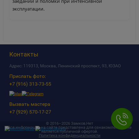
заеданий и поломки при интенсивной
эксплуатации.
Контакты
Адрес:
119313, Москва, Ленинский проспект, 93, ЮЗАО
Прислать фото:
+7 (916) 313-73-55
Вызвать мастера
+7 (929) 570-17-27
© 2016–2026 Замков.Нет
Вся информация на сайте представлена для ознакомления и не
является публичной офертой.
Политика конфиденциальности